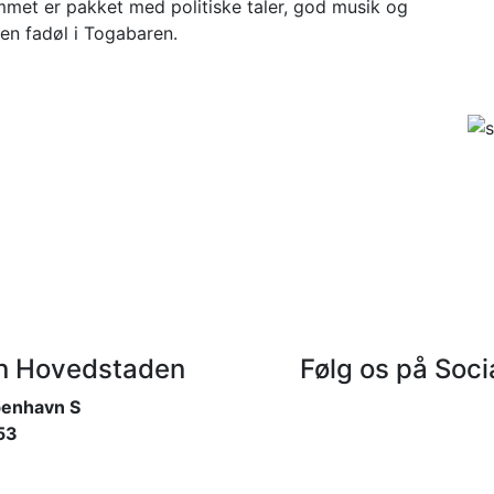
ammet er pakket med politiske taler, god musik og
 en fadøl i Togabaren.
on Hovedstaden
Følg os på Soci
benhavn S
53