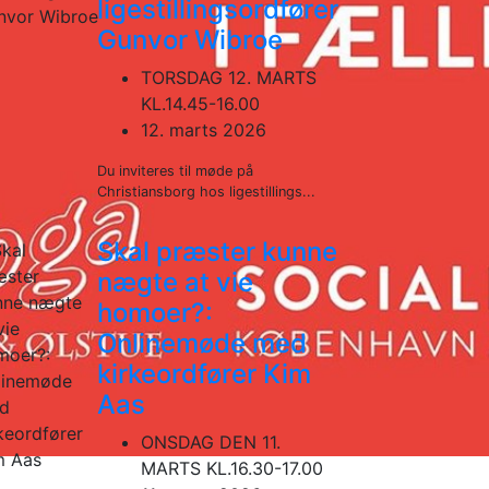
ligestillingsordfører
Gunvor Wibroe
TORSDAG 12. MARTS
KL.14.45-16.00
12. marts 2026
Du inviteres til møde på
Christiansborg hos ligestillings...
Skal præster kunne
nægte at vie
homoer?:
Onlinemøde med
kirkeordfører Kim
Aas
ONSDAG DEN 11.
MARTS KL.16.30-17.00