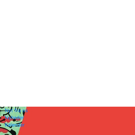
Nyt fra os
Nyheder
Kalender