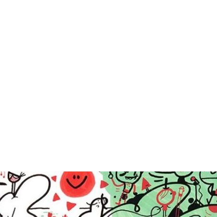
mokrater i Fælledparken