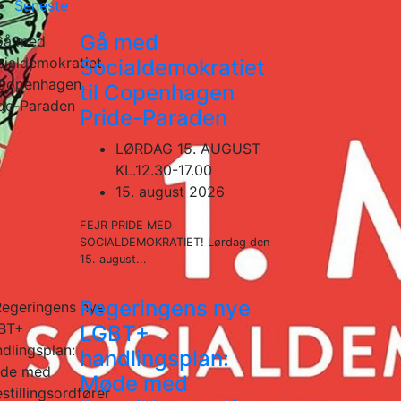
Seneste
Gå med
Socialdemokratiet
til Copenhagen
Pride-Paraden
LØRDAG 15. AUGUST
KL.12.30-17.00
15. august 2026
FEJR PRIDE MED
SOCIALDEMOKRATIET! Lørdag den
15. august...
Regeringens nye
LGBT+
handlingsplan:
Møde med