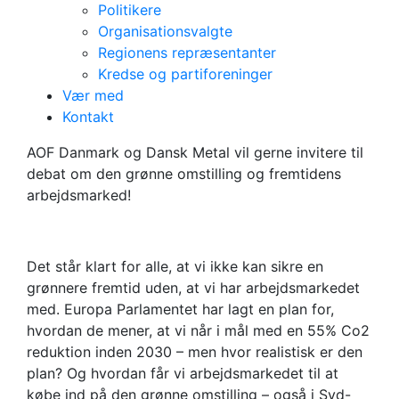
Politikere
Organisationsvalgte
Regionens repræsentanter
Den grønne
Kredse og partiforeninger
Vær med
omstilling og
Kontakt
fremtidens
AOF Danmark og Dansk Metal vil gerne invitere til
debat om den grønne omstilling og fremtidens
arbejdsmarked
arbejdsmarked!
Det står klart for alle, at vi ikke kan sikre en
grønnere fremtid uden, at vi har arbejdsmarkedet
med. Europa Parlamentet har lagt en plan for,
hvordan de mener, at vi når i mål med en 55% Co2
reduktion inden 2030 – men hvor realistisk er den
plan? Og hvordan får vi arbejdsmarkedet til at
købe ind på den grønne omstilling – også i Syd-