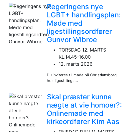
Regeringens nye
LGBT+ handlingsplan:
Møde med
ligestillingsordfører
Gunvor Wibroe
TORSDAG 12. MARTS
KL.14.45-16.00
12. marts 2026
Du inviteres til møde på Christiansborg
hos ligestillings...
Skal præster kunne
nægte at vie homoer?:
Onlinemøde med
kirkeordfører Kim Aas
ONSDAG DEN 11. MARTS