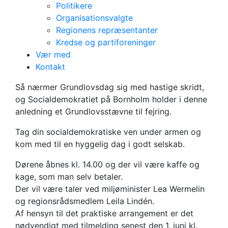
Politikere
Organisationsvalgte
Regionens repræsentanter
Kredse og partiforeninger
Vær med
Grundlovsstævne
Kontakt
på Bornholm
Så nærmer Grundlovsdag sig med hastige skridt,
og Socialdemokratiet på Bornholm holder i denne
anledning et Grundlovsstævne til fejring.
Tag din socialdemokratiske ven under armen og
kom med til en hyggelig dag i godt selskab.
Dørene åbnes kl. 14.00 og der vil være kaffe og
kage, som man selv betaler.
Der vil være taler ved miljøminister Lea Wermelin
og regionsrådsmedlem Leila Lindén.
Af hensyn til det praktiske arrangement er det
nødvendigt med tilmelding senest den 1. juni kl.