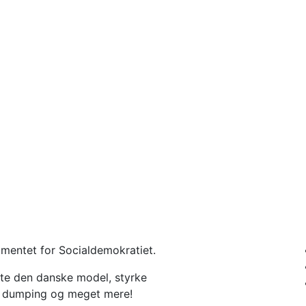
besøger Valby
mentet for Socialdemokratiet.
tte den danske model, styrke
l dumping og meget mere!