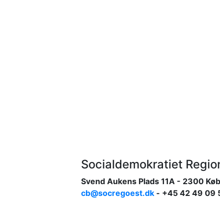
Socialdemokratiet Regi
Svend Aukens Plads 11A - 2300 Kø
cb@socregoest.dk
- +45 42 49 09 