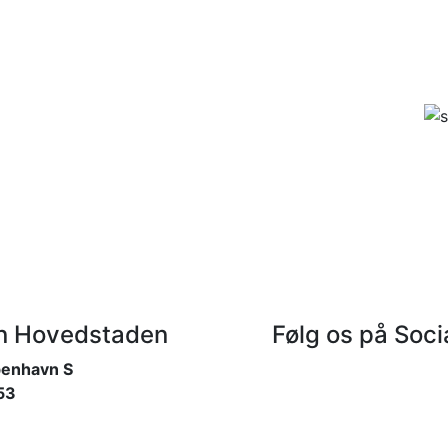
on Hovedstaden
Følg os på Soci
benhavn S
53