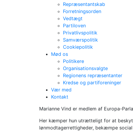
Repræsentantskab
Forretningsorden
Vedtægt
Partiloven
Privatlivspolitik
Samværspolitik
Cookiepolitik
Mød os
Politikere
Organisationsvalgte
Regionens repræsentanter
Kredse og partiforeninger
Vær med
Kontakt
Marianne Vind 
Marianne Vind er medlem af Europa-Parla
Her kæmper hun utrætteligt for at besky
lønmodtagerrettigheder, bekæmpe socia