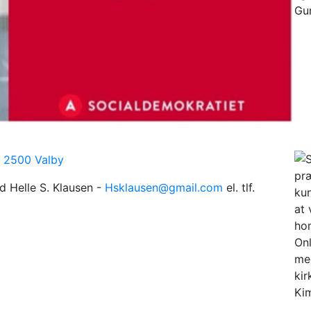
, 2500 Valby
nd Helle S. Klausen -
Hsklausen@gmail.com
el. tlf.