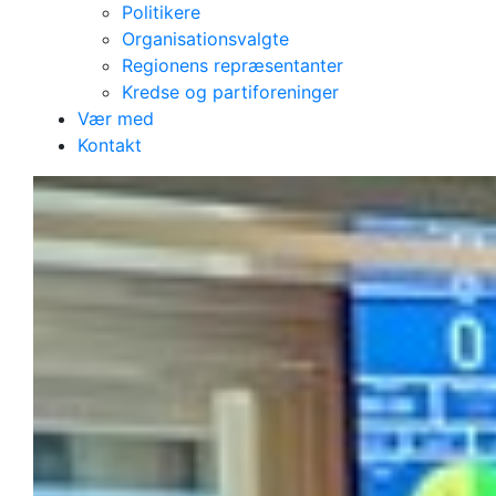
Politikere
Organisationsvalgte
Regionens repræsentanter
Kredse og partiforeninger
Akuttelefonen 1813
Vær med
Skal man nu betale
Kontakt
for at ringe