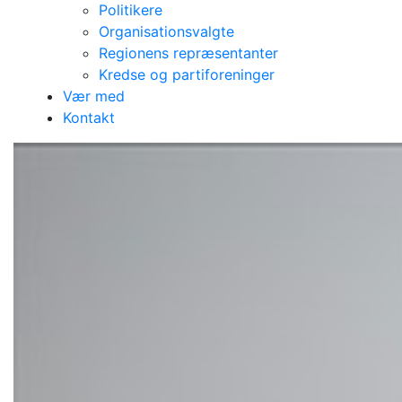
Politikere
Organisationsvalgte
Regionens repræsentanter
Kredse og partiforeninger
Mine fem løfter til
Vær med
Kontakt
en ny Region
ØstDanmark