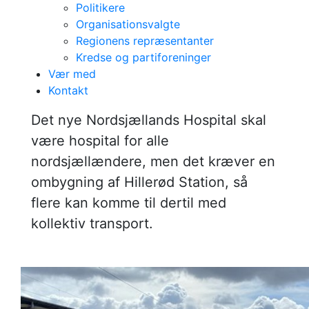
Politikere
Organisationsvalgte
Regionens repræsentanter
Borgmester og
Kredse og partiforeninger
Vær med
spidskandidat til
Kontakt
regeringen: Husk
Det nye Nordsjællands Hospital skal
være hospital for alle
nu Hillerød Station
nordsjællændere, men det kræver en
ombygning af Hillerød Station, så
flere kan komme til dertil med
kollektiv transport.