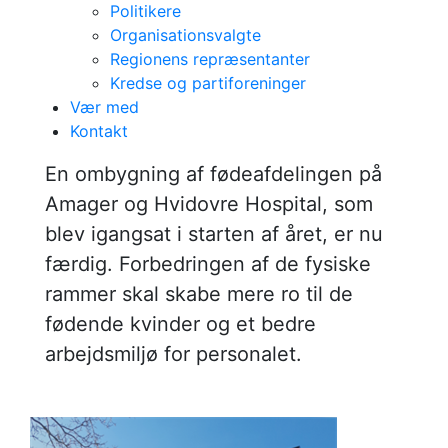
Politikere
Organisationsvalgte
Moderniseret
Regionens repræsentanter
Kredse og partiforeninger
fødested giver
Vær med
Kontakt
bedre rammer for
​En ombygning af fødeafdelingen på
fødende og
Amager og Hvidovre Hospital, som
blev igangsat i starten af året, er nu
personale
færdig. Forbedringen af de fysiske
rammer skal skabe mere ro til de
fødende kvinder og et bedre
arbejdsmiljø for personalet.