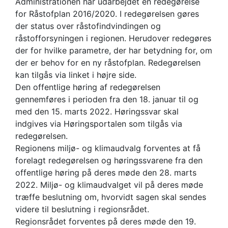
Administrationen har udarbejdet en redegørelse
for Råstofplan 2016/2020. I redegørelsen gøres
der status over råstofindvindingen og
råstofforsyningen i regionen. Herudover redegøres
der for hvilke parametre, der har betydning for, om
der er behov for en ny råstofplan. Redegørelsen
kan tilgås via linket i højre side.
Den offentlige høring af redegørelsen
gennemføres i perioden fra den 18. januar til og
med den 15. marts 2022. Høringssvar skal
indgives via Høringsportalen som tilgås via
redegørelsen.
Regionens miljø- og klimaudvalg forventes at få
forelagt redegørelsen og høringssvar​ene fra den
offentlige høring på deres møde den 28. marts
2022. Miljø- og klimaudvalget vil på deres møde
træffe beslutning om, hvorvidt sagen skal sendes
videre til beslutning i regionsrådet.
Regionsrådet forventes på deres møde den 19.