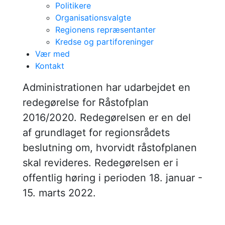
Politikere
Organisationsvalgte
Regionens repræsentanter
Redegørelse for
Kredse og partiforeninger
Vær med
Råstofplan
Kontakt
2016/2020 i
Administrationen har udarbejdet en
redegørelse for Råstofplan
offentlig høring
2016/2020. Redegørelsen er en del
af grundlaget for regionsrådets
beslutning om, hvorvidt råstofplanen
skal revideres. Redegørelsen er i
offentlig høring i perioden 18. januar -
15. marts 2022​.