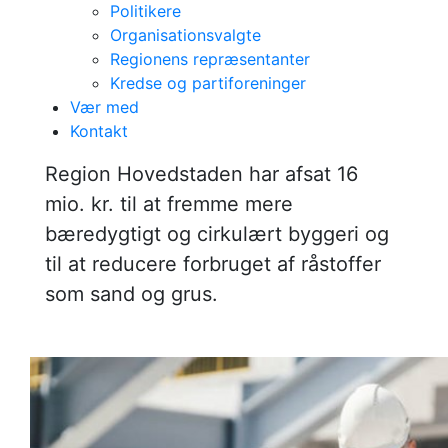
Politikere
Region
Organisationsvalgte
Regionens repræsentanter
Hovedstadens
Kredse og partiforeninger
Vær med
ambulancer med
Kontakt
udrykning er
​Region Hovedstaden har afsat 16
mio. kr. til at fremme mere
fremme indenfor
bæredygtigt og cirkulært byggeri og
15 minutter
til at reducere forbruget af råstoffer
som sand og grus.