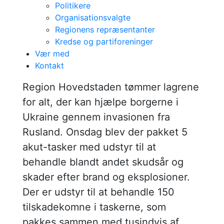
Politikere
Organisationsvalgte
Regionens repræsentanter
Region
Kredse og partiforeninger
Vær med
Hovedstaden
Kontakt
sender lægeudstyr
​Region Hovedstaden tømmer lagrene
for alt, der kan hjælpe borgerne i
til sårede ukrainere
Ukraine gennem invasionen fra
Rusland. Onsdag blev der pakket 5
akut-tasker med udstyr til at
behandle blandt andet skudsår og
skader efter brand og eksplosioner.
Der er udstyr til at behandle 150
tilskadekomne i taskerne, som
pakkes sammen med tusindvis af